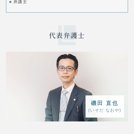
弁護士
代表弁護士
磯田 直也
(いそだ なおや)