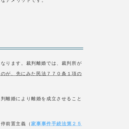
きなデメリットです。
になります。裁判離婚では、裁判所が
るのが、先にみた民法７７０条１項の
裁判離婚により離婚を成立させること
調停前置主義（
家事事件手続法第２５