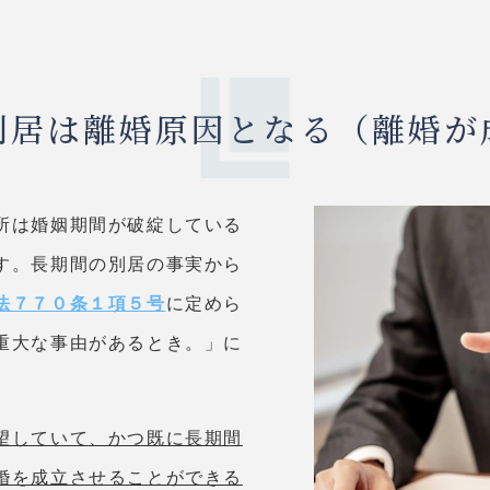
別居は離婚原因となる（離婚が
所は婚姻期間が破綻している
す。長期間の別居の事実から
法７７０条１項５号
に定めら
重大な事由があるとき。」に
望していて、かつ既に長期間
婚を成立させることができる