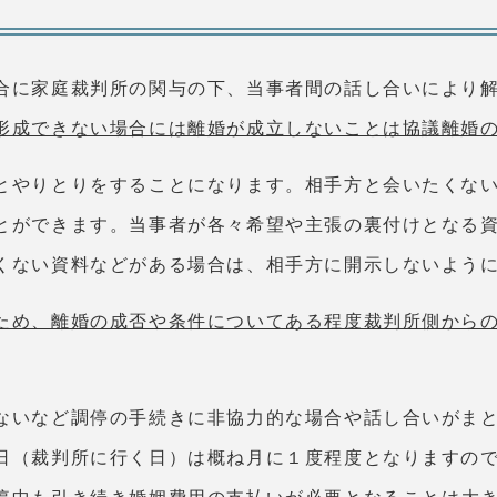
合に家庭裁判所の関与の下、当事者間の話し合いにより
形成できない場合には離婚が成立しないことは協議離婚
とやりとりをすることになります。相手方と会いたくな
とができます。当事者が各々希望や主張の裏付けとなる
くない資料などがある場合は、相手方に開示しないよう
ため、離婚の成否や条件についてある程度裁判所側から
ないなど調停の手続きに非協力的な場合や話し合いがま
日（裁判所に行く日）は概ね月に１度程度となりますの