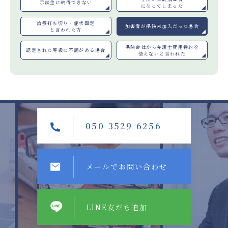
示談金に納得できない
になってしまった
治療打ち切り・症状固定
加害者が
保険未加入だった場合
と言われた方
保険会社から弁護士費用特約を
認定された等級に
不満がある場合
使えないと言われた
050-3529-6256
Previous
Next
メールでお問い合わせ
LINE友だち追加