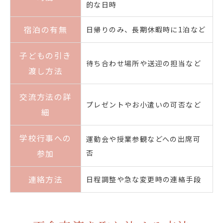
的な日時
宿泊の有無
日帰りのみ、長期休暇時に1泊など
子どもの引き
待ち合わせ場所や送迎の担当など
渡し方法
交流方法の詳
プレゼントやお小遣いの可否など
細
学校行事への
運動会や授業参観などへの出席可
参加
否
連絡方法
日程調整や急な変更時の連絡手段